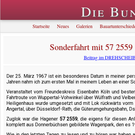
Die Bu
Startseite
Neues
Galerien
Bauartunterschied
Sonderfahrt mit 57 2559 
Beitrag im DREHSCHEIBE
Der 25. März 1967 ist ein besonderes Datum in meiner per
Jahren nahm ich zum ersten Mal in meinem Leben an einer Son
Veranstaltet vom Freundeskreis Eisenbahn Köln und besten
Fahrtroute von Wuppertal-Vohwinkel über Wülfrath und Velber
Heiligenhaus wurde umgesetzt und mit Lok rückwärts vorm 
Angertal, über Düsseldorf-Rath, die Güterumgehungsbahn, Ds
Zuglok war die Hagener
57 2559
, die eigens für diesen An
komplett aus Donnerbüchsen gebildete Wagenpark, den es 19
Wie in den letzten Tagen zu lesen und zu hören war, haben a