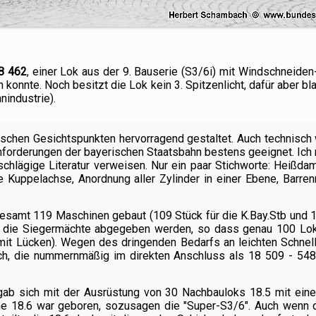
8 462
, einer Lok aus der 9. Bauserie (S3/6i) mit Windschneide
 konnte. Noch besitzt die Lok kein 3. Spitzenlicht, dafür aber b
industrie).
tischen Gesichtspunkten hervorragend gestaltet. Auch technisch
nforderungen der bayerischen Staatsbahn bestens geeignet. Ich m
chlägige Literatur verweisen. Nur ein paar Stichworte: Heißda
ere Kuppelachse, Anordnung aller Zylinder in einer Ebene, Barr
esamt 119 Maschinen gebaut (109 Stück für die K.Bay.Stb und 10
 die Siegermächte abgegeben werden, so dass genau 100 Lok
mit Lücken). Wegen des dringenden Bedarfs an leichten Schne
ch, die nummernmäßig im direkten Anschluss als
18 509
- 548
ab sich mit der Ausrüstung von 30 Nachbauloks 18.5 mit ei
e 18.6 war geboren, sozusagen die "Super-S3/6". Auch wenn