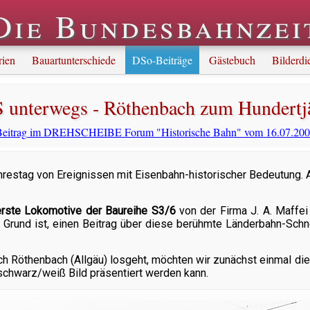
Die Bundesbahnzei
rien
Bauartunterschiede
DSo-Beiträge
Gästebuch
Bilderdi
 unterwegs - Röthenbach zum Hundertj
eitrag im DREHSCHEIBE Forum "Historische Bahn" vom 16.07.20
hrestag von Ereignissen mit Eisenbahn-historischer Bedeutung. A
erste Lokomotive der Baureihe S3/6
von der Firma J. A. Maffei
Grund ist, einen Beitrag über diese berühmte Länderbahn-Schnel
ach Röthenbach (Allgäu) losgeht, möchten wir zunächst einmal d
 schwarz/weiß Bild präsentiert werden kann.