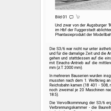
Bild 01
Und zwar von der Augsburger
1
im Hbf der Fuggerstadt ablichten
Phantasieprodukt der Modellbahn
Die S3/6 war nicht nur unter ästhe
und für die damalige Zeit und die A
gehen und stattdessen auf die eins
mit Einachs-Antrieb auf die mittl
mm (z.T. 2000 mm).
In mehreren Bauserien wurden insg
mussten nach dem 1. Weltkrieg an
Reichsbahn kamen (
18 401
- 508, 
noch zweimal je 20 Maschinen na
18.5).
Die Vervollkommnung der S3/6 erg
Verbrennungskammer - die Baureih