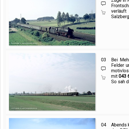
Züge in F
Frontsch
verläuft
Salzberg
03
Bei Mehr
Felder u
motivlos
mit
043 
So sah d
04
Abends k