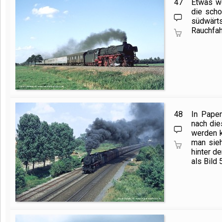
47
Etwas we
die scho
südwärt
Rauchfah
48
In Pape
nach die
werden k
man sieh
hinter d
als Bild 