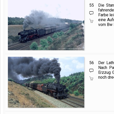
55
Die Stan
fahrende
Farbe le
eine Au
vom Bw E
56
Der Lath
Nach Pa
Erzzug G
noch dre