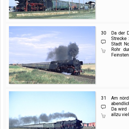
30
Da der D
Strecke 
Stadt N
Rohr du
Feinsten
31
Am nörd
abendlic
Da wird
allzu vi