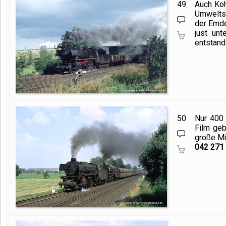
49
Auch Koh
Umweltsc
der Emd
just un
entstand
50
Nur 400 
Film geb
große Mü
042 271