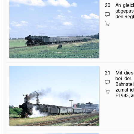
20
An gleic
abgepass
den Regl
21
Mit die
bei der 
Bahnste
zumal ic
E1943, a