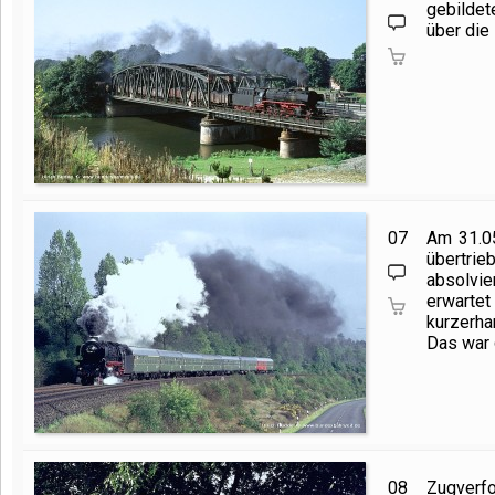
gebilde
über die
07
Am 31.05
übertri
absolvie
erwartet
kurzerha
Das war
08
Zugverfo