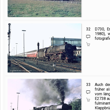
32
D730, E
1980), 
fotograf
33
Auch de
früher a
vom läng
E2738 au
fulmina
Klappbrü