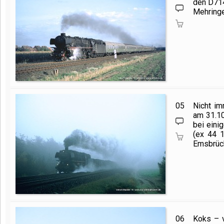
den D71
Mehringe
05
Nicht im
am 31.10
bei eini
(ex
44 
Emsbrüc
06
Koks – v