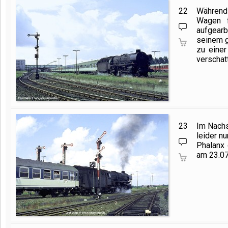
22
Während
Wagen f
aufgearb
seinem g
zu eine
verschat
23
Im Nachs
leider n
Phalanx 
am 23.07