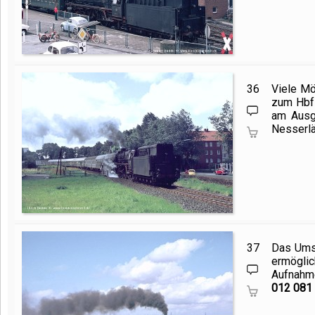
36
Viele Mö
zum Hbf n
am Ausga
Nesserlä
37
Das Umse
ermögli
Aufnahme
012 081