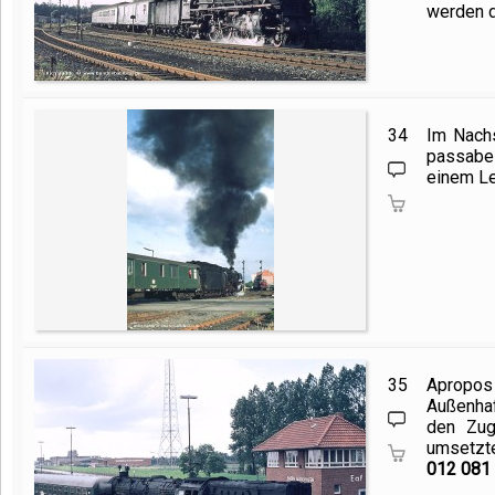
werden d
34
Im Nach
passabel
einem L
35
Apropos
Außenhaf
den Zug
umsetzte
012 081