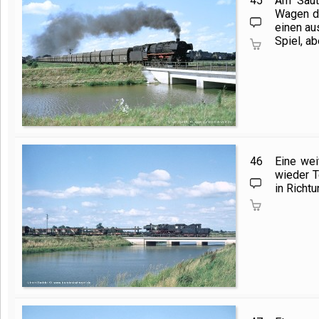
45
Am Saute
Wagen d
einen au
Spiel, a
46
Eine wei
wieder T
in Richtu