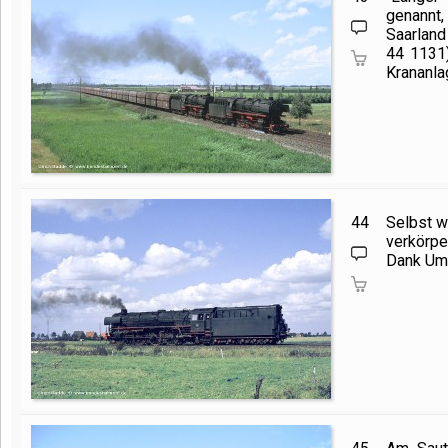
genannt,
Saarland
44 1131
Krananla
44
Selbst 
verkörper
Dank Uml