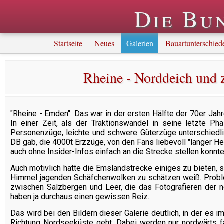
Die Bu
Startseite
Neues
Galerien
Bauartunterschied
Rheine - Norddeich und 
"Rheine - Emden": Das war in der ersten Hälfte der 70er J
In einer Zeit, als der Traktionswandel in seine letzte P
Personenzüge, leichte und schwere Güterzüge unterschiedl
DB gab, die 4000t Erzzüge, von den Fans liebevoll "langer He
auch ohne Insider-Infos einfach an die Strecke stellen konn
Auch motivlich hatte die Emslandstrecke einiges zu bieten,
Himmel jagenden Schäfchenwolken zu schätzen weiß. Problem
zwischen Salzbergen und Leer, die das Fotografieren der 
haben ja durchaus einen gewissen Reiz.
Das wird bei den Bildern dieser Galerie deutlich, in der es
Richtung Nordseeküste geht. Dabei werden nur nordwärts fa