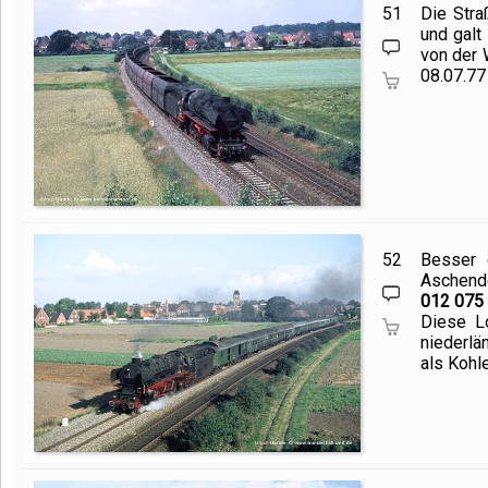
51
Die Stra
und galt
von der 
08.07.7
52
Besser 
Aschend
012 075
Diese L
niederlä
als Kohl