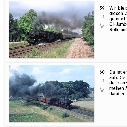
59
Wir ble
diesen Z
gemischt
Öl-Jum
Rolle un
60
Da ist e
aufs Cel
der ganz
meinen A
darüber n