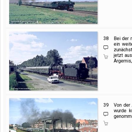
38
Bei der
ein wei
zunächst
jetzt au
Ärgernis,
39
Von der 
wurde k
genommen