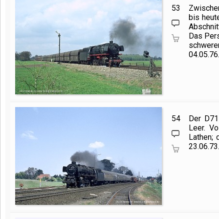
53
Zwischen
bis heut
Abschnitt
Das Pers
schweren
04.05.76
54
Der D71
Leer. V
Lathen; 
23.06.73