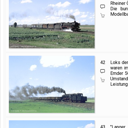
Rheiner
Die bunt
Modellb
42
Loks der
waren im
Emder 50
Umstand,
Leistung
43
"Langer