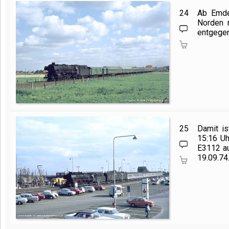
24
Ab Emden
Norden 
entgegen,
25
Damit is
15:16 Uh
E3112 au
19.09.74