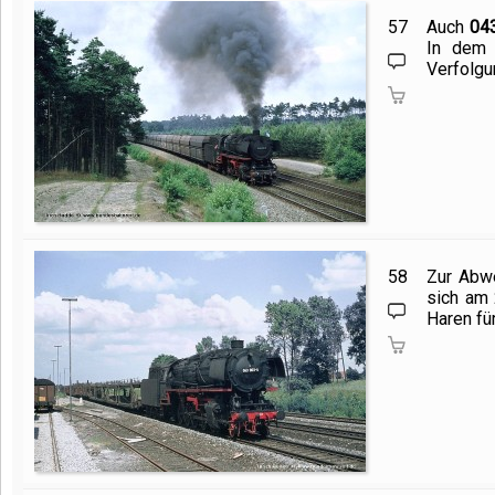
57
Auch
04
In dem 
Verfolgu
58
Zur Abwe
sich am 
Haren fü