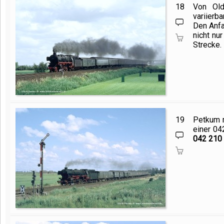
18
Von Old
variierb
Den Anf
nicht nu
Strecke.
19
Petkum m
einer 04
042 210