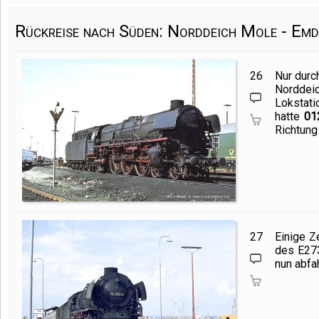
Rückreise nach Süden: Norddeich Mole - Emd
26
Nur durc
Norddei
Lokstati
hatte
01
Richtung
27
Einige Z
des E273
nun abfa