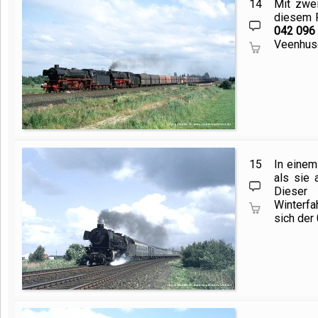
14
Mit zwei
diesem F
042 096
Veenhuse
15
In einem
als sie
Dieser 
Winterfa
sich der