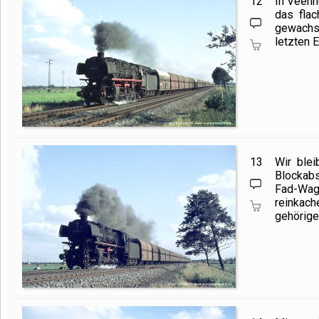
12
In Veenh
das fla
gewachs
letzten 
13
Wir ble
Blockabs
Fad-Wa
reinkach
gehörige