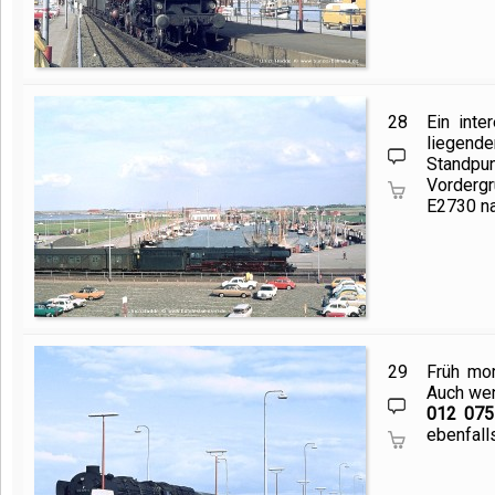
28
Ein int
liegende
Standpu
Vorderg
E2730 na
29
Früh mor
Auch wen
012 075
ebenfall